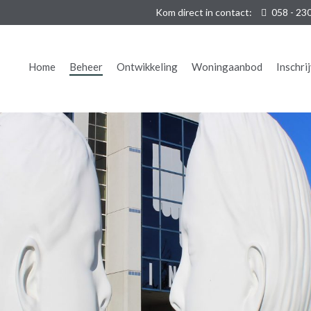
Kom direct in contact:
058 - 23
Home
Beheer
Ontwikkeling
Woningaanbod
Inschri