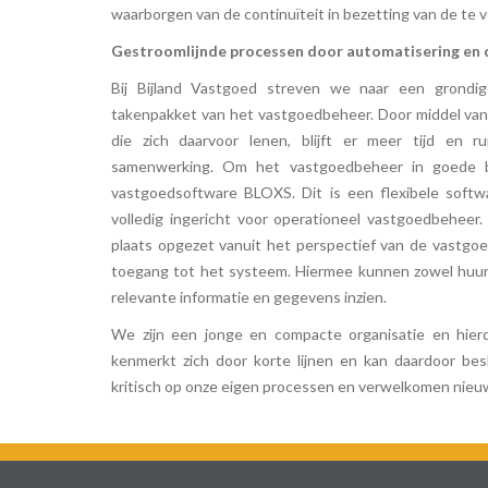
waarborgen van de continuïteit in bezetting van de te 
Gestroomlijnde processen door automatisering en d
Bij Bijland Vastgoed streven we naar een grondig
takenpakket van het vastgoedbeheer. Door middel van 
die zich daarvoor lenen, blijft er meer tijd en r
samenwerking. Om het vastgoedbeheer in goede b
vastgoedsoftware BLOXS. Dit is een flexibele softw
volledig ingericht voor operationeel vastgoedbeheer
plaats opgezet vanuit het perspectief van de vastgo
toegang tot het systeem. Hiermee kunnen zowel huur
relevante informatie en gegevens inzien.
We zijn een jonge en compacte organisatie en hierd
kenmerkt zich door korte lijnen en kan daardoor besl
kritisch op onze eigen processen en verwelkomen nieu