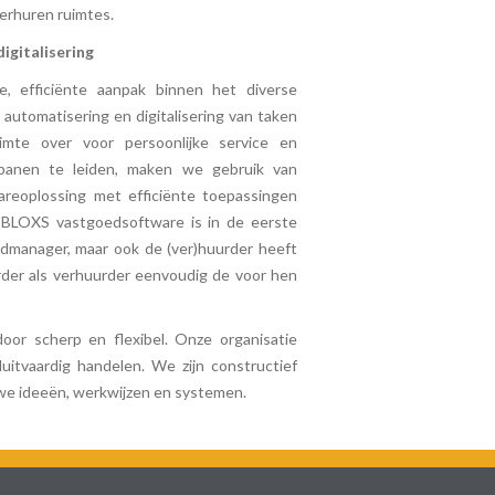
verhuren ruimtes.
igitalisering
e, efficiënte aanpak binnen het diverse
automatisering en digitalisering van taken
uimte over voor persoonlijke service en
anen te leiden, maken we gebruik van
areoplossing met efficiënte toepassingen
. BLOXS vastgoedsoftware is in de eerste
edmanager, maar ook de (ver)huurder heeft
der als verhuurder eenvoudig de voor hen
oor scherp en flexibel. Onze organisatie
uitvaardig handelen. We zijn constructief
we ideeën, werkwijzen en systemen.