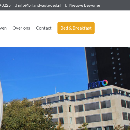
0 0225
info@bijlandvastgoed.nl
Nieuwe bewoner
jven
Over ons
Contact
Bed & Breakfast