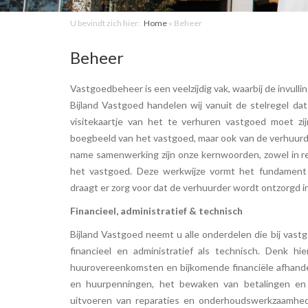
U bevindt zich hier:
Home
»
Beheer
Beheer
Vastgoedbeheer is een veelzijdig vak, waarbij de invulling
Bijland Vastgoed handelen wij vanuit de stelregel da
visitekaartje van het te verhuren vastgoed moet zij
boegbeeld van het vastgoed, maar ook van de verhuurder
name samenwerking zijn onze kernwoorden, zowel in re
het vastgoed. Deze werkwijze vormt het fundament
draagt er zorg voor dat de verhuurder wordt ontzorgd i
Financieel, administratief & technisch
Bijland Vastgoed neemt u alle onderdelen die bij vas
financieel en administratief als technisch. Denk hi
huurovereenkomsten en bijkomende financiële afhande
en huurpenningen, het bewaken van betalingen en 
uitvoeren van reparaties en onderhoudswerkzaamhede